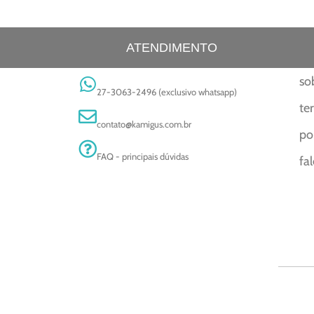
ATENDIMENTO
so
27-3063-2496 (exclusivo whatsapp)
te
contato@kamigus.com.br
po
FAQ - principais dúvidas
fa