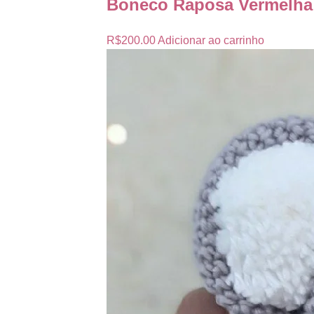
Boneco Raposa Vermelha
R$
200.00
Adicionar ao carrinho