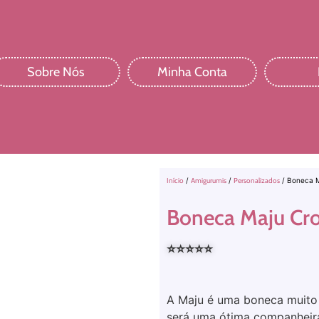
Sobre Nós
Minha Conta
Início
/
Amigurumis
/
Personalizados
/ Boneca 
Boneca Maju Cr
⭐️⭐️⭐️⭐️⭐️
A Maju é uma boneca muito 
será uma ótima companheira