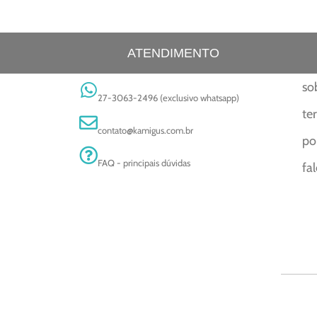
ATENDIMENTO
so
27-3063-2496 (exclusivo whatsapp)
te
contato@kamigus.com.br
po
FAQ - principais dúvidas
fa