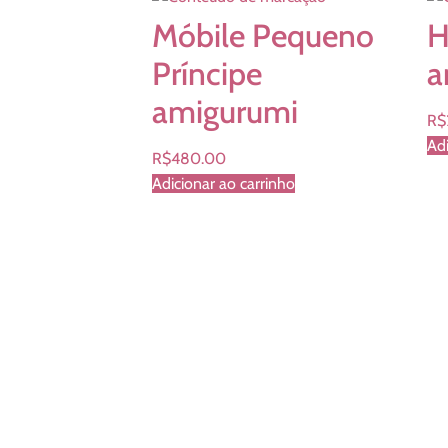
Móbile Pequeno
H
Príncipe
a
amigurumi
R$
Adi
R$
480.00
Adicionar ao carrinho