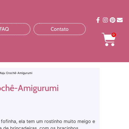
FAQ
Contato
0
Maju Crochê-Amigurumi
ochê-Amigurumi
fofinha, ela tem um rostinho muito meigo e
 de brincadeiras, com os bracinhos,