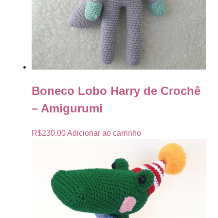
Boneco Lobo Harry de Crochê
– Amigurumi
R$
230.00
Adicionar ao carrinho