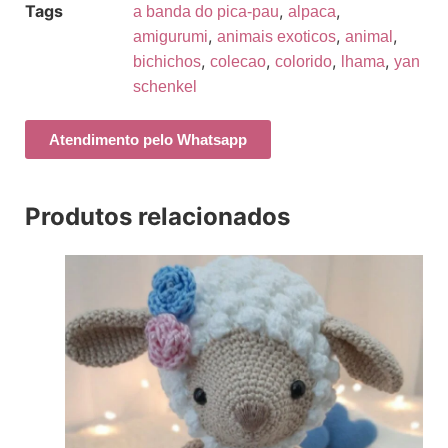
Tags
,
,
a banda do pica-pau
alpaca
,
,
,
amigurumi
animais exoticos
animal
,
,
,
,
bichichos
colecao
colorido
lhama
yan
schenkel
Atendimento pelo Whatsapp
Produtos relacionados