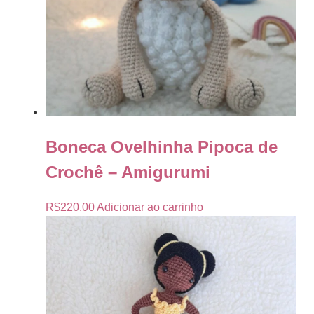
Boneca Ovelhinha Pipoca de
Crochê – Amigurumi
R$
220.00
Adicionar ao carrinho