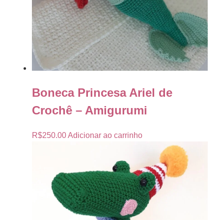
Boneca Princesa Ariel de
Crochê – Amigurumi
R$
250.00
Adicionar ao carrinho