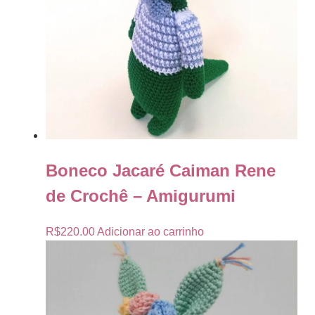
Boneco Jacaré Caiman Rene
de Crochê – Amigurumi
R$
220.00
Adicionar ao carrinho