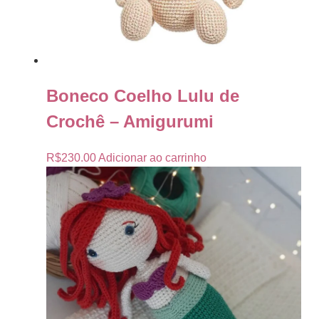
Boneco Coelho Lulu de
Crochê – Amigurumi
R$
230.00
Adicionar ao carrinho